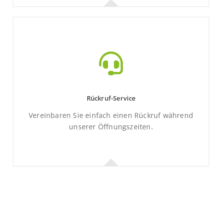
Kontaktformular
Mit wenigen Klicks zum Ziel.
Rückruf-Service
Mehr Informationen
Vereinbaren Sie einfach einen Rückruf während
unserer Öffnungszeiten.
Rückruf-Service