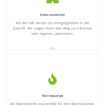
Bei uns können Sie eine leistungsstarke
Photovoltaikanlage als Rundum-Sorglos Paket
kaufen.
Elektromobilität
Mit der evb starten Sie energiegeladen in die
Mehr Informationen
Zukunft. Wir zeigen Ihnen den Weg zur nächsten
oder eigenen Ladestation.
Elektromobilität
Wir begleiten Sie auf dem Weg zur
Energiewende.
Wärmepumpe
Mehr Informationen
Die Wärmetarife sind perfekt für Ihre Wärmepumpe.