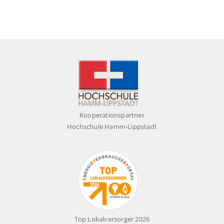
evbStromFlex
Der dynamische Stromtarif ist an den
Börsenpreis gekoppelt und bietet keine
Preisgarantie.
Mehr Informationen
Kooperationspartner
Hochschule Hamm-Lippstadt
Top Lokalversorger 2026