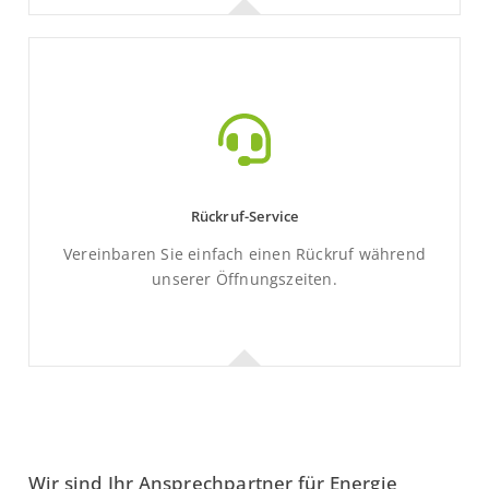
Kontaktformular
Mit wenigen Klicks zum Ziel.
Rückruf-Service
Mehr Informationen
Vereinbaren Sie einfach einen Rückruf während
unserer Öffnungszeiten.
Rückruf-Service
Wir sind Ihr Ansprechpartner für Energie