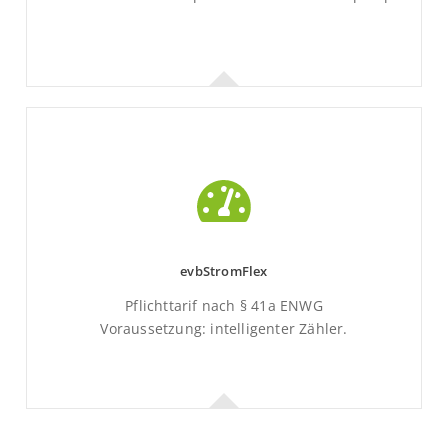
Wärmetarife
Unsere Tarife für Ihre Energie
evbStromFlex
Zu den Tarifen
Pflichttarif nach § 41a ENWG
Voraussetzung: intelligenter Zähler.